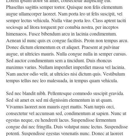
Lorem ipsum dolor sit amet, consectetur adipiscing elit.
Phasellus sagittis semper tortor. Quisque non felis elementum
augue ullamcorper laoreet. Nam porta leo ut felis suscipit, vel
semper lectus vehicula. Nulla vitae porta leo. Class aptent taciti
sociosqu ad litora torquent per conubia nostra, per inceptos
himenaeos. Fusce bibendum arcu in lacinia condimentum.
Aenean id nunc quis ex congue facilisis. Proin non tempus arcu.
Donec dictum elementum ex et aliquet. Praesent at pulvinar
augue, ut ultricies mauris. Nulla congue nulla in semper cursus.
Sed auctor condimentum sem a tincidunt. Duis rhoncus
maximus varius. Nullam imperdiet imperdiet massa vel lacinia.
Nam auctor odio velit, at ultricies nisi dictum quis. Vestibulum
tempus tellus nec leo malesuada, in tempus quam vehicula.
Sed nec blandit nibh. Pellentesque commodo suscipit gravida.
Sed sit amet ex sed mi dignissim elementum in ut quam.
Vivamus laoreet non mauris eget mattis. Nam turpis orci,
consectetur vel accumsan sed, condimentum at sapien. Nunc ut
egestas neque, eu hendrerit lacus. Suspendisse fermentum
congue dui nec fringilla. Duis volutpat nunc lectus. Suspendisse
potenti. Suspendisse egestas venenatis nunc. Donec at laoreet