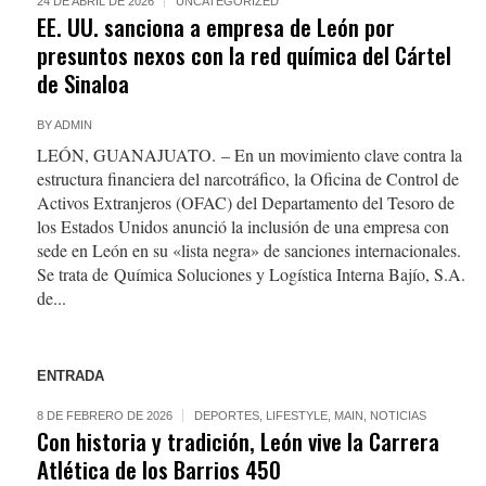
24 DE ABRIL DE 2026
UNCATEGORIZED
EE. UU. sanciona a empresa de León por
presuntos nexos con la red química del Cártel
de Sinaloa
BY
ADMIN
LEÓN, GUANAJUATO. – En un movimiento clave contra la
estructura financiera del narcotráfico, la Oficina de Control de
Activos Extranjeros (OFAC) del Departamento del Tesoro de
los Estados Unidos anunció la inclusión de una empresa con
sede en León en su «lista negra» de sanciones internacionales.
Se trata de Química Soluciones y Logística Interna Bajío, S.A.
de...
ENTRADA
8 DE FEBRERO DE 2026
DEPORTES
,
LIFESTYLE
,
MAIN
,
NOTICIAS
Con historia y tradición, León vive la Carrera
Atlética de los Barrios 450