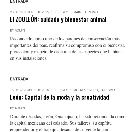
ENTRADA
23 DE OCTUBRE DE 2025
LIFESTYLE
,
MAIN
,
TURISMO
El ZOOLEÓN: cuidado y bienestar animal
BY
ADMIN
Reconocido como uno de los parques de conservación más
importantes del país, reafirma su compromiso con el bienestar,
protección y respeto de cada una de las especies que habitan
en sus instalaciones.
ENTRADA
15 DE OCTUBRE DE 2025
LIFESTYLE
,
MODA & ESTILO
,
TURISMO
León: Capital de la moda y la creatividad
BY
ADMIN
Durante décadas, León, Guanajuato, ha sido reconocida como
la capital mexicana del calzado. Sus talleres, su espíritu
emprendedor y el trabajo artesanal de su gente la han