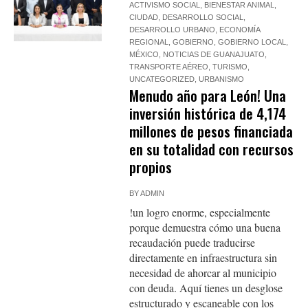
ACTIVISMO SOCIAL
,
BIENESTAR ANIMAL
,
CIUDAD
,
DESARROLLO SOCIAL
,
DESARROLLO URBANO
,
ECONOMÍA
REGIONAL
,
GOBIERNO
,
GOBIERNO LOCAL
,
MÉXICO
,
NOTICIAS DE GUANAJUATO
,
TRANSPORTE AÉREO
,
TURISMO
,
UNCATEGORIZED
,
URBANISMO
Menudo año para León! Una
inversión histórica de 4,174
millones de pesos financiada
en su totalidad con recursos
propios
BY
ADMIN
!un logro enorme, especialmente
porque demuestra cómo una buena
recaudación puede traducirse
directamente en infraestructura sin
necesidad de ahorcar al municipio
con deuda. Aquí tienes un desglose
estructurado y escaneable con los