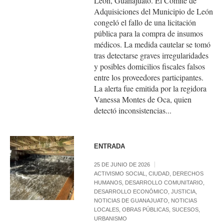
León, Guanajuato. El Comité de
Adquisiciones del Municipio de León
congeló el fallo de una licitación
pública para la compra de insumos
médicos. La medida cautelar se tomó
tras detectarse graves irregularidades
y posibles domicilios fiscales falsos
entre los proveedores participantes.
La alerta fue emitida por la regidora
Vanessa Montes de Oca, quien
detectó inconsistencias...
ENTRADA
25 DE JUNIO DE 2026
ACTIVISMO SOCIAL
,
CIUDAD
,
DERECHOS
HUMANOS
,
DESARROLLO COMUNITARIO
,
DESARROLLO ECONÓMICO
,
JUSTICIA
,
NOTICIAS DE GUANAJUATO
,
NOTICIAS
LOCALES
,
OBRAS PÚBLICAS
,
SUCESOS
,
URBANISMO