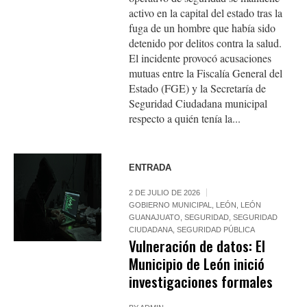
activo en la capital del estado tras la
fuga de un hombre que había sido
detenido por delitos contra la salud.
El incidente provocó acusaciones
mutuas entre la Fiscalía General del
Estado (FGE) y la Secretaría de
Seguridad Ciudadana municipal
respecto a quién tenía la...
ENTRADA
2 DE JULIO DE 2026
GOBIERNO MUNICIPAL
,
LEÓN
,
LEÓN
GUANAJUATO
,
SEGURIDAD
,
SEGURIDAD
CIUDADANA
,
SEGURIDAD PÚBLICA
Vulneración de datos: El
Municipio de León inició
investigaciones formales