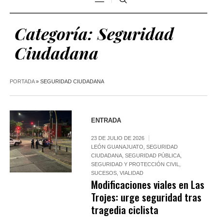
Categoría:
Seguridad
Ciudadana
PORTADA
»
SEGURIDAD CIUDADANA
ENTRADA
23 DE JULIO DE 2026
LEÓN GUANAJUATO
,
SEGURIDAD
CIUDADANA
,
SEGURIDAD PÚBLICA
,
SEGURIDAD Y PROTECCIÓN CIVIL
,
SUCESOS
,
VIALIDAD
Modificaciones viales en Las
Trojes: urge seguridad tras
tragedia ciclista