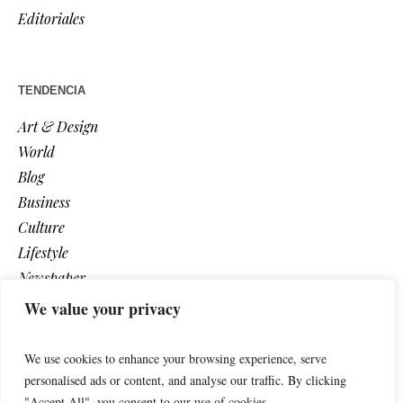
Editoriales
TENDENCIA
Art & Design
World
Blog
Business
Culture
Lifestyle
Newspaper
Photos
We value your privacy
Post
We use cookies to enhance your browsing experience, serve
personalised ads or content, and analyse our traffic. By clicking
"Accept All", you consent to our use of cookies.