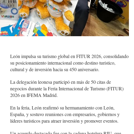
León impulsa su turismo global en FITUR 2026, consolidando
su posicionamiento internacional como destino turístico,
cultural y de inversión hacia su 450 aniversario.
La delegación leonesa participó en más de 50 citas de
negocios durante la Feria Internacional de Turismo (FITUR)
2026 en IFEMA Madrid.
En la feria, León reafirmó su hermanamiento con León,
España, y sostuvo reuniones con empresarios, gobiernos y
líderes turísticos para atraer inversión y promover eventos.
Un acuerdo destacado fue con la cadena hotelera RIU, que