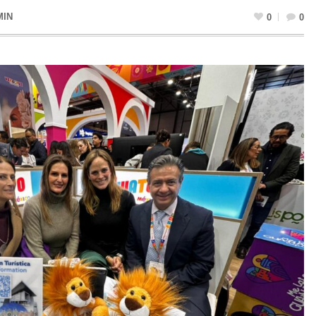
MIN
0
0