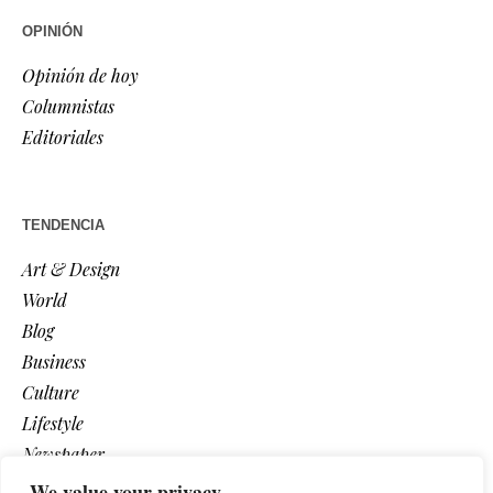
OPINIÓN
Opinión de hoy
Columnistas
Editoriales
TENDENCIA
Art & Design
World
Blog
Business
Culture
Lifestyle
Newspaper
Photos
We value your privacy