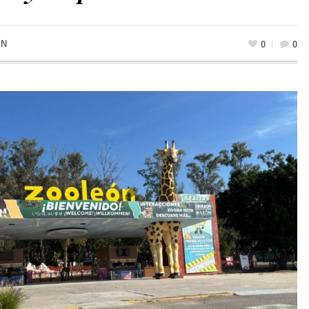
IN
0
0