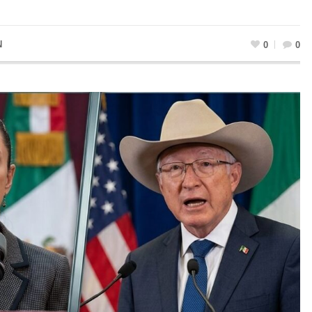
N
0
0