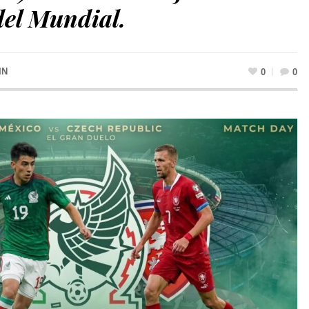
del Mundial.
IN
0
0