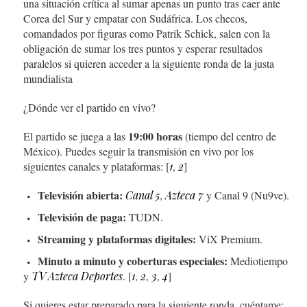
una situación crítica al sumar apenas un punto tras caer ante
Corea del Sur y empatar con Sudáfrica. Los checos,
comandados por figuras como Patrik Schick, salen con la
obligación de sumar los tres puntos y esperar resultados
paralelos si quieren acceder a la siguiente ronda de la justa
mundialista
¿Dónde ver el partido en vivo?
19:00 horas
El partido se juega a las
(tiempo del centro de
México). Puedes seguir la transmisión en vivo por los
siguientes canales y plataformas: [
1
,
2
]
Televisión abierta:
Canal 5
,
Azteca 7
y Canal 9 (Nu9ve).
Televisión de paga:
TUDN.
Streaming y plataformas digitales:
ViX Premium.
Minuto a minuto y coberturas especiales:
Mediotiempo
y
TV Azteca Deportes
. [
1
,
2
,
3
,
4
]
Si quieres estar preparado para la siguiente ronda, cuéntame: