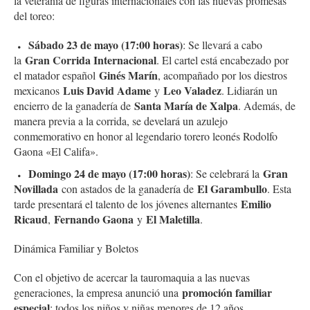
la veteranía de figuras internacionales con las nuevas promesas
del toreo:
Sábado 23 de mayo (17:00 horas)
: Se llevará a cabo
Gran Corrida Internacional
la
. El cartel está encabezado por
Ginés Marín
el matador español
, acompañado por los diestros
Luis David Adame
Leo Valadez
mexicanos
y
. Lidiarán un
Santa María de Xalpa
encierro de la ganadería de
. Además, de
manera previa a la corrida, se develará un azulejo
conmemorativo en honor al legendario torero leonés Rodolfo
Gaona «El Califa».
Domingo 24 de mayo (17:00 horas)
Gran
: Se celebrará la
Novillada
El Garambullo
con astados de la ganadería de
. Esta
Emilio
tarde presentará el talento de los jóvenes alternantes
Ricaud
Fernando Gaona
El Maletilla
,
y
.
Dinámica Familiar y Boletos
Con el objetivo de acercar la tauromaquia a las nuevas
promoción familiar
generaciones, la empresa anunció una
especial
: todos los niños y niñas menores de 12 años