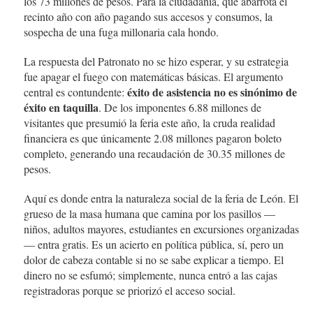
los 73 millones de pesos. Para la ciudadanía, que abarrota el
recinto año con año pagando sus accesos y consumos, la
sospecha de una fuga millonaria cala hondo.
La respuesta del Patronato no se hizo esperar, y su estrategia
fue apagar el fuego con matemáticas básicas. El argumento
éxito de asistencia no es sinónimo de
central es contundente:
éxito en taquilla
. De los imponentes 6.88 millones de
visitantes que presumió la feria este año, la cruda realidad
financiera es que únicamente 2.08 millones pagaron boleto
completo, generando una recaudación de 30.35 millones de
pesos.
Aquí es donde entra la naturaleza social de la feria de León. El
grueso de la masa humana que camina por los pasillos —
niños, adultos mayores, estudiantes en excursiones organizadas
— entra gratis. Es un acierto en política pública, sí, pero un
dolor de cabeza contable si no se sabe explicar a tiempo. El
dinero no se esfumó; simplemente, nunca entró a las cajas
registradoras porque se priorizó el acceso social.