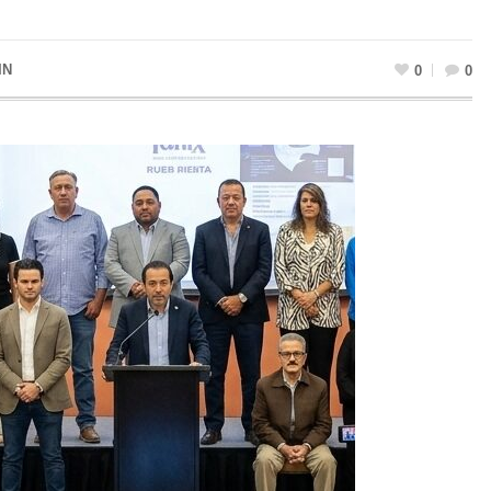
IN
0
0