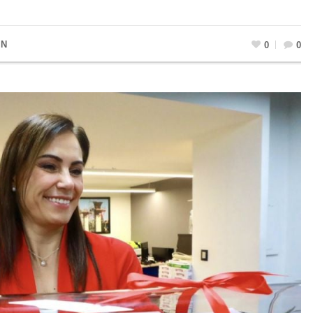
IN
0
0