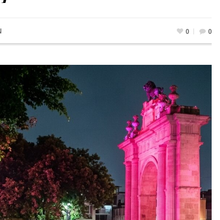
N
0
0