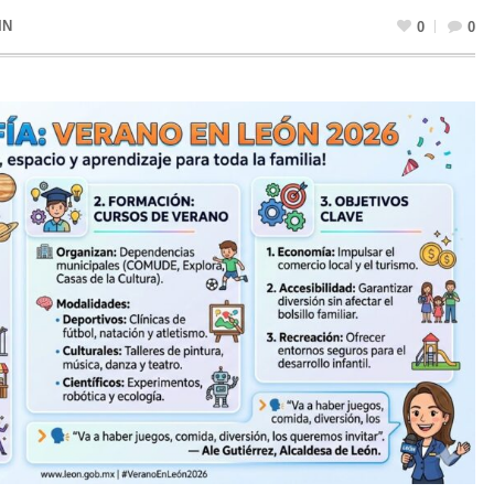
IN
0
0