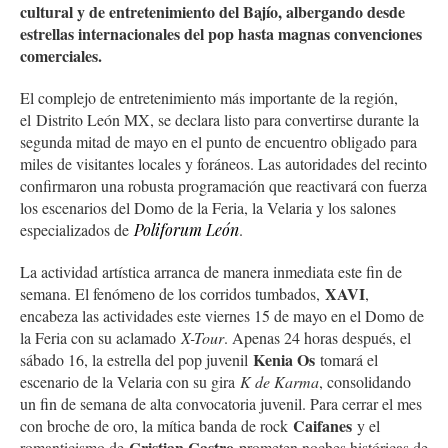
cultural y de entretenimiento del Bajío, albergando desde
estrellas internacionales del pop hasta magnas convenciones
comerciales.
El complejo de entretenimiento más importante de la región,
el Distrito León MX, se declara listo para convertirse durante la
segunda mitad de mayo en el punto de encuentro obligado para
miles de visitantes locales y foráneos. Las autoridades del recinto
confirmaron una robusta programación que reactivará con fuerza
los escenarios del Domo de la Feria, la Velaria y los salones
especializados de
Poliforum León
.
La actividad artística arranca de manera inmediata este fin de
XAVI
semana. El fenómeno de los corridos tumbados,
,
encabeza las actividades este viernes 15 de mayo en el Domo de
la Feria con su aclamado
X-Tour
. Apenas 24 horas después, el
Kenia Os
sábado 16, la estrella del pop juvenil
tomará el
escenario de la Velaria con su gira
K de Karma
, consolidando
un fin de semana de alta convocatoria juvenil. Para cerrar el mes
Caifanes
con broche de oro, la mítica banda de rock
y el
Cristian Castro
romanticismo de
prometen noches históricas de