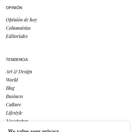
OPINIÓN
Opinión de hoy
Columnistas
Editoriales
TENDENCIA
Art & Design
World
Blog
Business
Culture
Lifestyle
Newspaper
Photos
We value your privacy