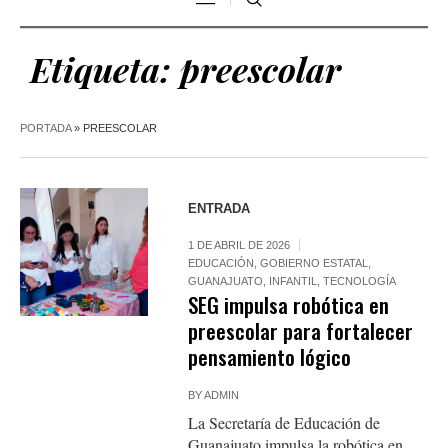
Etiqueta:
preescolar
PORTADA
»
PREESCOLAR
ENTRADA
1 DE ABRIL DE 2026
EDUCACIÓN
,
GOBIERNO ESTATAL
,
GUANAJUATO
,
INFANTIL
,
TECNOLOGÍA
SEG impulsa robótica en
preescolar para fortalecer
pensamiento lógico
BY
ADMIN
La Secretaría de Educación de
Guanajuato impulsa la robótica en