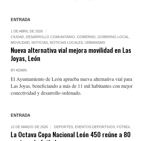
ENTRADA
1 DE ABRIL DE 2026
CIUDAD
,
DESARROLLO COMUNITARIO
,
GOBIERNO
,
GOBIERNO LOCAL
,
MOVILIDAD
,
NOTICIAS
,
NOTICIAS LOCALES
,
URBANISMO
Nueva alternativa vial mejora movilidad en Las
Joyas, León
BY
ADMIN
El Ayuntamiento de León aprueba nueva alternativa vial para
Las Joyas, beneficiando a más de 11 mil habitantes con mejor
conectividad y desarrollo ordenado.
ENTRADA
12 DE MARZO DE 2026
DEPORTES
,
EVENTOS DEPORTIVOS
,
FÚTBOL
La Octava Copa Nacional León 450 reúne a 80