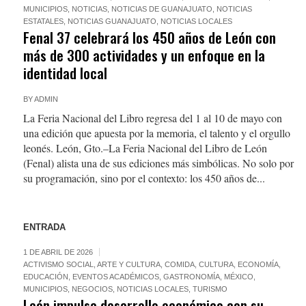
MUNICIPIOS
,
NOTICIAS
,
NOTICIAS DE GUANAJUATO
,
NOTICIAS
ESTATALES
,
NOTICIAS GUANAJUATO
,
NOTICIAS LOCALES
Fenal 37 celebrará los 450 años de León con
más de 300 actividades y un enfoque en la
identidad local
BY
ADMIN
La Feria Nacional del Libro regresa del 1 al 10 de mayo con
una edición que apuesta por la memoria, el talento y el orgullo
leonés. León, Gto.–La Feria Nacional del Libro de León
(Fenal) alista una de sus ediciones más simbólicas. No solo por
su programación, sino por el contexto: los 450 años de...
ENTRADA
1 DE ABRIL DE 2026
ACTIVISMO SOCIAL
,
ARTE Y CULTURA
,
COMIDA
,
CULTURA
,
ECONOMÍA
,
EDUCACIÓN
,
EVENTOS ACADÉMICOS
,
GASTRONOMÍA
,
MÉXICO
,
MUNICIPIOS
,
NEGOCIOS
,
NOTICIAS LOCALES
,
TURISMO
León impulsa desarrollo económico con su