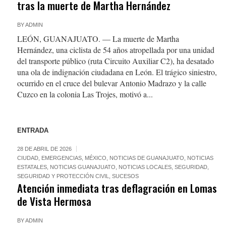
tras la muerte de Martha Hernández
BY
ADMIN
LEÓN, GUANAJUATO. — La muerte de Martha
Hernández, una ciclista de 54 años atropellada por una unidad
del transporte público (ruta Circuito Auxiliar C2), ha desatado
una ola de indignación ciudadana en León. El trágico siniestro,
ocurrido en el cruce del bulevar Antonio Madrazo y la calle
Cuzco en la colonia Las Trojes, motivó a...
ENTRADA
28 DE ABRIL DE 2026
CIUDAD
,
EMERGENCIAS
,
MÉXICO
,
NOTICIAS DE GUANAJUATO
,
NOTICIAS
ESTATALES
,
NOTICIAS GUANAJUATO
,
NOTICIAS LOCALES
,
SEGURIDAD
,
SEGURIDAD Y PROTECCIÓN CIVIL
,
SUCESOS
Atención inmediata tras deflagración en Lomas
de Vista Hermosa
BY
ADMIN