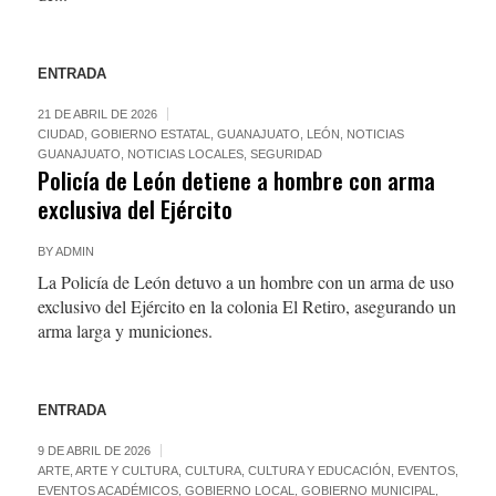
ENTRADA
21 DE ABRIL DE 2026
CIUDAD
,
GOBIERNO ESTATAL
,
GUANAJUATO
,
LEÓN
,
NOTICIAS
GUANAJUATO
,
NOTICIAS LOCALES
,
SEGURIDAD
Policía de León detiene a hombre con arma
exclusiva del Ejército
BY
ADMIN
La Policía de León detuvo a un hombre con un arma de uso
exclusivo del Ejército en la colonia El Retiro, asegurando un
arma larga y municiones.
ENTRADA
9 DE ABRIL DE 2026
ARTE
,
ARTE Y CULTURA
,
CULTURA
,
CULTURA Y EDUCACIÓN
,
EVENTOS
,
EVENTOS ACADÉMICOS
,
GOBIERNO LOCAL
,
GOBIERNO MUNICIPAL
,