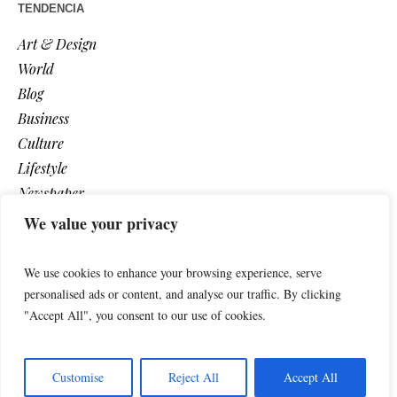
TENDENCIA
Art & Design
World
Blog
Business
Culture
Lifestyle
Newspaper
Photos
We value your privacy
Post
We use cookies to enhance your browsing experience, serve
personalised ads or content, and analyse our traffic. By clicking
"Accept All", you consent to our use of cookies.
Customise
Reject All
Accept All
León Informa © 2025 / All Rights Reserved