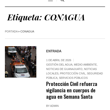
Etiqueta:
CONAGUA
PORTADA
»
CONAGUA
ENTRADA
1 DE ABRIL DE 2026
GESTIÓN DEL AGUA
,
MEDIO AMBIENTE
,
NOTICIAS DE GUANAJUATO
,
NOTICIAS
LOCALES
,
PROTECCIÓN CIVIL
,
SEGURIDAD
PÚBLICA
,
SERVICIOS PÚBLICOS
Protección Civil refuerza
vigilancia en cuerpos de
agua en Semana Santa
BY
ADMIN