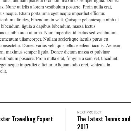
mi nulla, aliquam placerat orci non, maximus semper ligula. Donec
. Nunc ut felis a lorem vestibulum posuere. Proin nulla erat,
ibus neque. Etiam porta urna eget neque imperdiet efficitur.
terdum ultricies, bibendum in velit. Quisque pellentesque nibh ut
 bibendum, ligula a dapibus bibendum, massa lectus
ncus nibh arcu ut urna. Nam imperdiet id lectus sed vestibulum.
fermentum ullamcorper. Nullam scelerisque iaculis purus eu
 consectetur. Donec varius velit quis tellus eleifend iaculis. Aenean
 non, maximus semper ligula. Donec dictum massa et pulvinar
stibulum posuere. Proin nulla erat, fringilla a sem vel, tincidunt
get neque imperdiet efficitur. Aliquam odio orci, vehicula in
lit.
NEXT PROJECT
ster Travelling Expert
The Latest Tennis and
2017