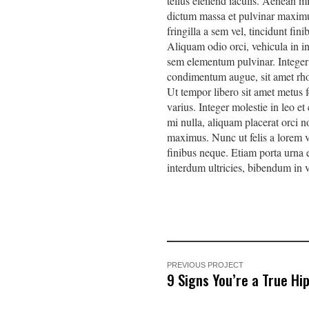
tellus eleifend iaculis. Aenean 
dictum massa et pulvinar maximus
fringilla a sem vel, tincidunt fin
Aliquam odio orci, vehicula in in
sem elementum pulvinar. Integer
condimentum augue, sit amet rho
Ut tempor libero sit amet metus 
varius. Integer molestie in leo et
mi nulla, aliquam placerat orci
maximus. Nunc ut felis a lorem ve
finibus neque. Etiam porta urna e
interdum ultricies, bibendum in ve
PREVIOUS PROJECT
9 Signs You’re a True Hip