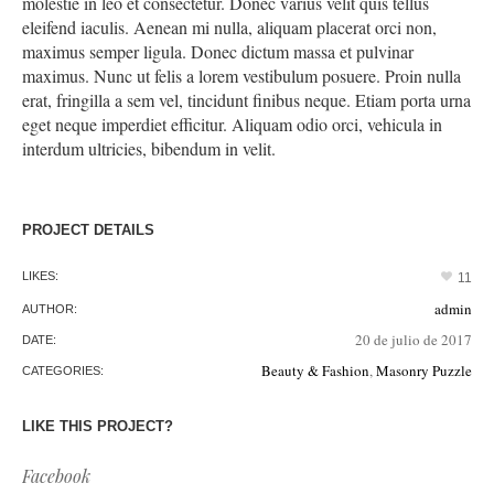
molestie in leo et consectetur. Donec varius velit quis tellus
eleifend iaculis. Aenean mi nulla, aliquam placerat orci non,
maximus semper ligula. Donec dictum massa et pulvinar
maximus. Nunc ut felis a lorem vestibulum posuere. Proin nulla
erat, fringilla a sem vel, tincidunt finibus neque. Etiam porta urna
eget neque imperdiet efficitur. Aliquam odio orci, vehicula in
interdum ultricies, bibendum in velit.
PROJECT DETAILS
LIKES:
11
admin
AUTHOR:
20 de julio de 2017
DATE:
Beauty & Fashion
,
Masonry Puzzle
CATEGORIES:
LIKE THIS PROJECT?
Facebook